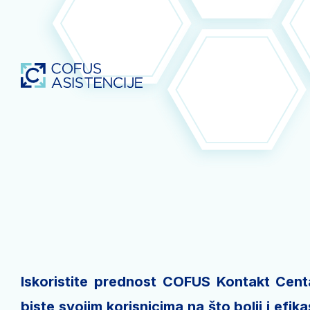
Iskoristite prednost COFUS Kontakt Cent
biste svojim korisnicima na što bolji i efikas