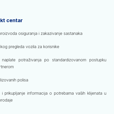
kt centar
 proizvoda osiguranja i zakazivanje sastanaka
kog pregleda vozila za korisnike
 naplate potraživanja po standardizovanom postupku
rtnerom
lizovanih polisa
ta i prikupljanje informacija o potrebama vaših klijenata u
prodaje