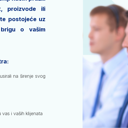
, proizvode ili
jte postojeće uz
 brigu o vašim
ra:
sirali na širenje svog
as i vaših klijenata