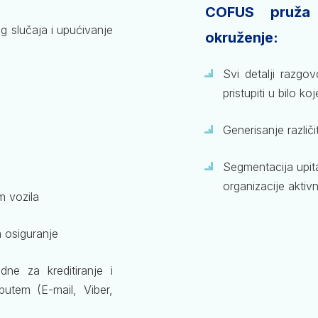
COFUS pruža p
og slučaja i upućivanje
okruženje:
Svi detalji razgo
pristupiti u bilo k
Generisanje različi
Segmentacija upita
organizacije aktivn
m vozila
a osiguranje
ne za kreditiranje i
utem (E-mail, Viber,